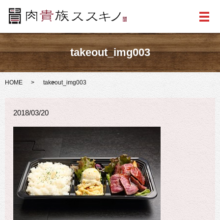
メ
takeout_img003
HOME
takeout_img003
2018/03/20