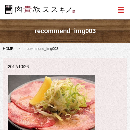
メ
recommend_img003
HOME
recommend_img003
2017/10/26