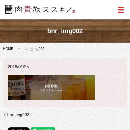
メ
bnr_img002
HOME
bnr_img002
2018/01/25
bnr_img002