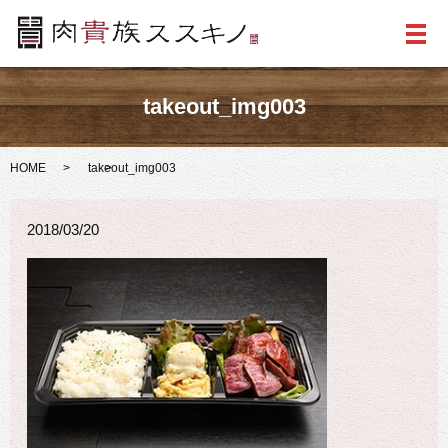
メ
takeout_img003
HOME
takeout_img003
2018/03/20